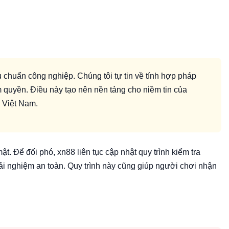
êu chuẩn công nghiệp. Chúng tôi tự tin về tính hợp pháp
 quyền. Điều này tạo nên nền tảng cho niềm tin của
i Việt Nam.
ật. Để đối phó, xn88 liên tục cập nhật quy trình kiểm tra
 trải nghiệm an toàn. Quy trình này cũng giúp người chơi nhận