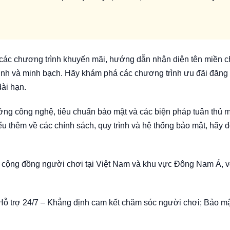
c chương trình khuyến mãi, hướng dẫn nhận diện tên miền chín
 và minh bạch. Hãy khám phá các chương trình ưu đãi đăng ký, 
dài hạn.
ng công nghệ, tiêu chuẩn bảo mật và các biện pháp tuân thủ m
thêm về các chính sách, quy trình và hệ thống bảo mật, hãy đồng
 cộng đồng người chơi tại Việt Nam và khu vực Đông Nam Á, với 
Hỗ trợ 24/7
– Khẳng định cam kết chăm sóc người chơi;
Bảo mậ