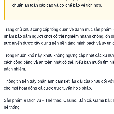
chuẩn an toàn cấp cao và cơ chế bảo vệ tích hợp.
Trang chủ xn88 cung cấp tổng quan về danh mục sản phẩm, cá
nhằm bảo đảm người chơi có trải nghiệm nhanh chóng, ổn định
trực tuyến được xây dựng trên nền tảng minh bạch và uy tín 
Trong khuôn khổ này, xn88 không ngừng cập nhật các xu hướ
cách công bằng và an toàn nhất có thể. Nếu bạn muốn tìm hiểu 
trách nhiệm.
Thông tin trên đây phản ánh cam kết lâu dài của xn88 đối với
cho mọi hoạt động cá cược trực tuyến hợp pháp.
Sản phẩm & Dịch vụ
– Thể thao, Casino, Bắn cá, Game bài;
hệ thống.