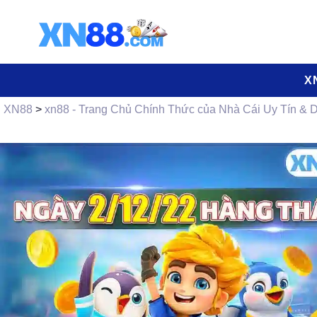
X
XN88
>
xn88 - Trang Chủ Chính Thức của Nhà Cái Uy Tín & 