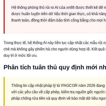
Hệ thống phòng thủ rủi ro AI của xn88 được thiết kế để 
được huấn luyện trên dữ liệu thời gian thực, có khả năn
thanh toán, đồng thời đảm bảo tính công bằng cho mọi h
Trong thực tế, hệ thống AI này liên tục cập nhật các mẫu rủi 
chẽ mà không gây phiền hà cho người dùng hợp lệ. Kết quả th
duy trì ở mức tối ưu.
Phân tích tuân thủ quy định mới 
Thông tin cập nhật pháp lý từ PAGCOR năm 2026 đang địn
với các yêu cầu về cấp phép, kiểm tra nguồn gốc người ch
pháp chống rửa tiền và quy định về bảo mật dữ liệu ngư